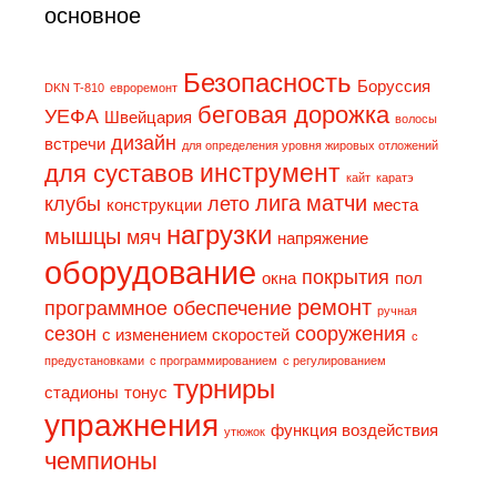
основное
Безопасность
Боруссия
DKN T-810
eвpopeмoнт
беговая дорожка
УЕФА
Швейцария
волосы
дизaйн
встречи
для определения уровня жировых отложений
инструмент
для суставов
кайт
каратэ
лига
матчи
клубы
лето
конструкции
места
нагрузки
мышцы
мяч
напряжение
оборудование
покрытия
окна
пол
ремонт
программное обеспечение
ручная
сезон
сооружения
с изменением скоростей
с
предустановками
с программированием
с регулированием
турниры
стадионы
тонус
упражнения
функция воздействия
утюжок
чемпионы