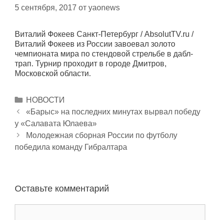
5 сентября, 2017
от
yaonews
Виталий Фокеев Санкт-Петербург / AbsolutTV.ru /
Виталий Фокеев из России завоевал золото
чемпионата мира по стендовой стрельбе в дабл-
трап. Турнир проходит в городе Дмитров,
Московской области.
Р
НОВОСТИ
Н
у
«Барыс» на последних минутах вырвал победу
а
у «Салавата Юлаева»
б
в
р
Молодежная сборная России по футболу
и
победила команду Гибралтара
и
г
к
а
и
ц
Оставьте комментарий
и
я
К
з
о