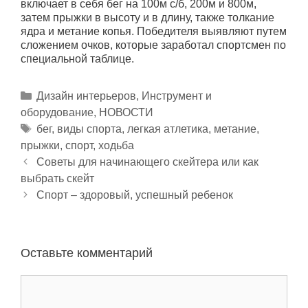
включает в себя бег на 100м с/б, 200м и 800м,
затем прыжки в высоту и в длину, также толкание
ядра и метание копья. Победителя выявляют путем
сложением очков, которые заработал спортсмен по
специальной таблице.
Р
Дизaйн интepьepoв
,
Инструмент и
оборудование
у
,
НОВОСТИ
б
М
бег
,
виды спорта
,
легкая атлетика
,
метание
,
прыжки
р
е
,
спорт
,
ходьба
Н
и
т
Советы для начинающего скейтера или как
а
выбрать скейт
к
к
в
и
и
Спорт – здоровый, успешный ребенок
и
г
а
Оставьте комментарий
ц
и
К
я
о