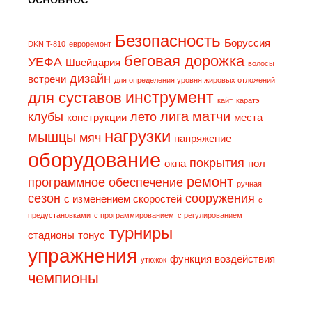
Безопасность
Боруссия
DKN T-810
eвpopeмoнт
беговая дорожка
УЕФА
Швейцария
волосы
дизaйн
встречи
для определения уровня жировых отложений
инструмент
для суставов
кайт
каратэ
лига
матчи
клубы
лето
конструкции
места
нагрузки
мышцы
мяч
напряжение
оборудование
покрытия
окна
пол
ремонт
программное обеспечение
ручная
сезон
сооружения
с изменением скоростей
с
предустановками
с программированием
с регулированием
турниры
стадионы
тонус
упражнения
функция воздействия
утюжок
чемпионы