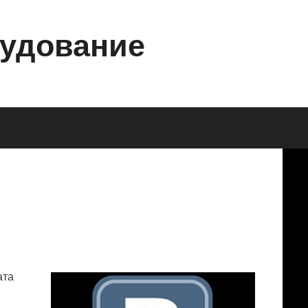
рудование
ата