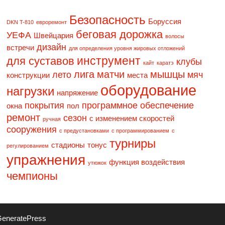
Безопасность
Боруссия
DKN T-810
eвpopeмoнт
беговая дорожка
УЕФА
Швейцария
волосы
дизaйн
встречи
для определения уровня жировых отложений
инструмент
для суставов
клубы
кайт
каратэ
лига
матчи
мышцы
лето
мяч
конструкции
места
оборудование
нагрузки
напряжение
покрытия
программное обеспечение
окна
пол
ремонт
сезон
с изменением скоростей
ручная
сооружения
с предустановками
с программированием
с
турниры
стадионы
тонус
регулированием
упражнения
функция воздействия
утюжок
чемпионы
eneratePress