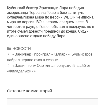
Кубинский боксер Эрисланди Лара победил
американца Террелла Гоше в бою за титулы
суперчемпиона мира по версии WBO и чемпиона
мира по версии IВО в первом среднем весе. В
четвертом раунде Гоше побывал в нокдауне, но в
итоге сумел довести поединок до конца. Судьи
единогласно отдали победу Ларе.
Р
НОВОСТИ
Н
у
«Ванкувер» проиграл «Калгари», Бурмистров
а
набрал первое очко в сезоне
б
в
р
«Вашингтон» Овечкина пропустил 8 шайб от
и
«Филадельфии»
и
г
к
а
и
ц
Оставьте комментарий
и
я
К
з