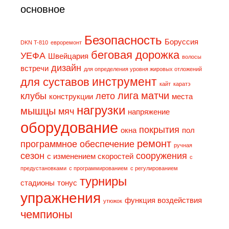
основное
Безопасность
Боруссия
DKN T-810
eвpopeмoнт
беговая дорожка
УЕФА
Швейцария
волосы
дизaйн
встречи
для определения уровня жировых отложений
инструмент
для суставов
кайт
каратэ
лига
матчи
клубы
лето
конструкции
места
нагрузки
мышцы
мяч
напряжение
оборудование
покрытия
окна
пол
ремонт
программное обеспечение
ручная
сезон
сооружения
с изменением скоростей
с
предустановками
с программированием
с регулированием
турниры
стадионы
тонус
упражнения
функция воздействия
утюжок
чемпионы