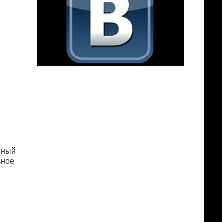
нный
ьнoe