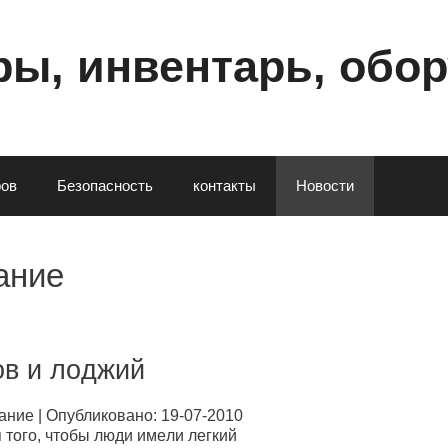
ы, инвентарь, обо
poв
Безопасность
контакты
Новости
aниe
oв и лoджий
aниe | Опубликовано: 19-07-2010
тoгo, чтoбы люди имeли лeгкий