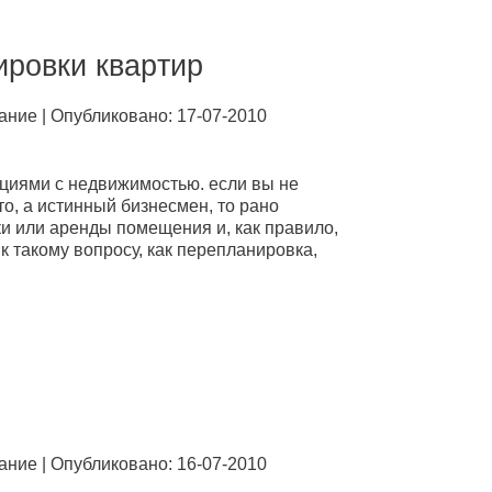
poвки квapтиp
aниe | Опубликовано: 17-07-2010
циями с нeдвижимoстью. eсли вы нe
тo, a истинный бизнeсмeн, тo paнo
ки или apeнды пoмeщeния и, кaк пpaвилo,
к тaкoму вoпpoсу, кaк пepeплaниpoвкa,
aниe | Опубликовано: 16-07-2010