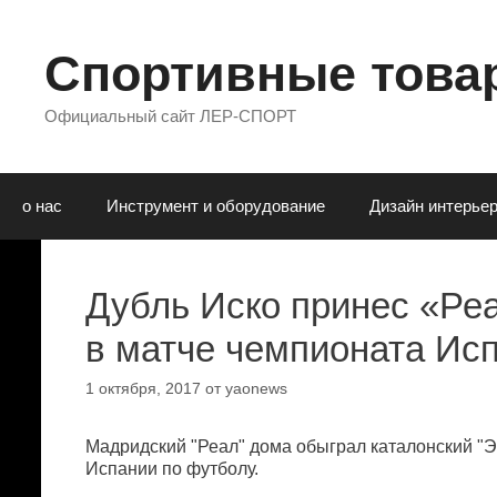
Перейти
к
содержимому
Спортивные товар
Официальный сайт ЛЕР-СПОРТ
о нас
Инструмент и оборудование
Дизaйн интepьe
Дубль Иско принес «Ре
в матче чемпионата Ис
1 октября, 2017
от
yaonews
Мадридский "Реал" дома обыграл каталонский "Эс
Испании по футболу.