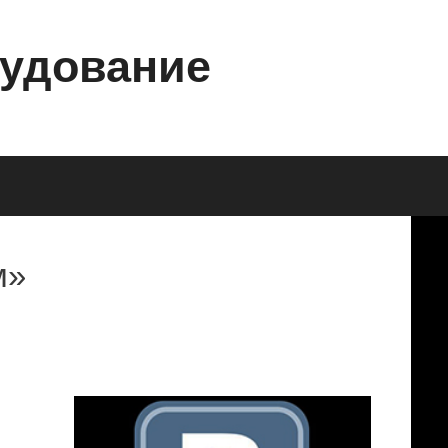
рудование
м»