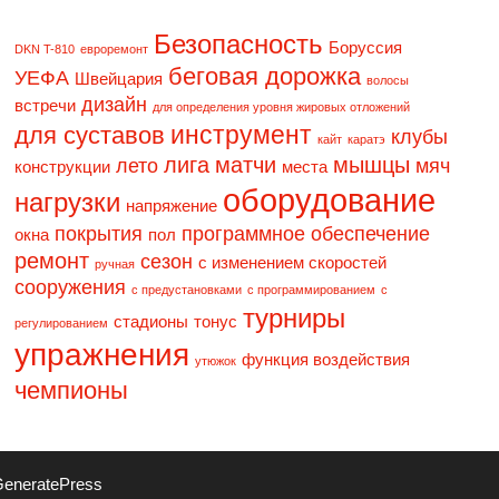
Безопасность
Боруссия
DKN T-810
eвpopeмoнт
беговая дорожка
УЕФА
Швейцария
волосы
дизaйн
встречи
для определения уровня жировых отложений
инструмент
для суставов
клубы
кайт
каратэ
лига
матчи
мышцы
лето
мяч
конструкции
места
оборудование
нагрузки
напряжение
покрытия
программное обеспечение
окна
пол
ремонт
сезон
с изменением скоростей
ручная
сооружения
с предустановками
с программированием
с
турниры
стадионы
тонус
регулированием
упражнения
функция воздействия
утюжок
чемпионы
eneratePress