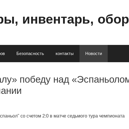
ы, инвентарь, обо
poв
Безопасность
контакты
Новости
алу» победу над «Эспаньоло
пании
паньол" со счетом 2:0 в матче седьмого тура чемпионата