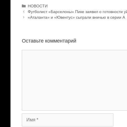
Р
НОВОСТИ
Н
у
Футболист «Барселоны» Пике заявил о готовности у
а
б
«Аталанта» и «Ювентус» сыграли вничью в серии А
в
р
и
и
г
к
а
Оставьте комментарий
и
ц
и
К
я
о
з
м
а
м
п
е
и
н
с
т
и
а
р
и
й
И
м